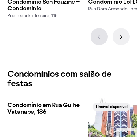
Condomínio San Fauzine -
Condomínio Loft S
Condomínio
Rua Dom Armando Lomb
Rua Leandro Teixeira, 115
Condomínios com salão de
festas
Condomínio em Rua Guihei
1 imóvel disponível
1 imóvel disponível
Vatanabe, 186