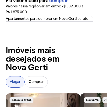
É o valor médio para
comprar
Valores nessa região variam entre: R$ 339.000 a
R$ 1.875.000
Apartamentos para comprar em Nova Gerti barato
Imóveis mais
desejados em
Nova Gerti
Alugar
Comprar
Baixou o preço
Exclusivo
A