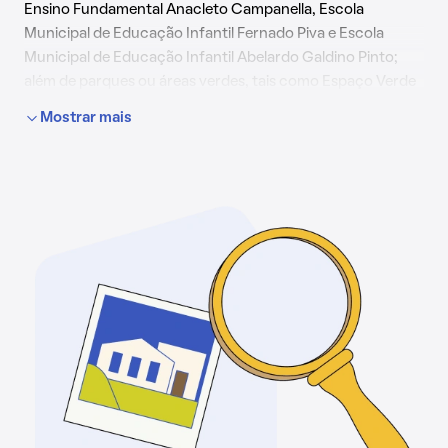
Ensino Fundamental Anacleto Campanella, Escola
Municipal de Educação Infantil Fernado Piva e Escola
Municipal de Educação Infantil Abelardo Galdino Pinto;
além de parques ou áreas verdes, tais como Espaço Verde
Chico Mendes, Parque Santa Maria e Parque Municipal
Mostrar mais
Engenheiro Salvador Arena.
O bairro também conta com faculdades, como Instituto
Mauá de Tecnología (IMT); e shoppings, como Mercado
Municipal.