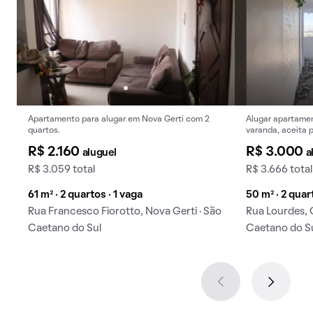
Apartamento para alugar em Nova Gerti com 2
Alugar apartamen
quartos.
varanda, aceita p
R$ 2.160
R$ 3.000
aluguel
a
R$ 3.059 total
R$ 3.666 total
61 m² · 2 quartos · 1 vaga
50 m² · 2 quar
Rua Francesco Fiorotto, Nova Gerti · São
Rua Lourdes, 
Caetano do Sul
Caetano do S