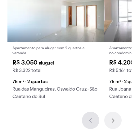
Apartamento para alugar com 2 quartos e
Apartamento para
varanda.
no condomínio.
R$ 3.050
R$ 4.200
aluguel
a
R$ 3.322 total
R$ 5.161 total
75 m² · 2 quartos
75 m² · 2 quar
Rua das Mangueiras, Oswaldo Cruz · São
Rua Joana Ang
Caetano do Sul
Caetano do S