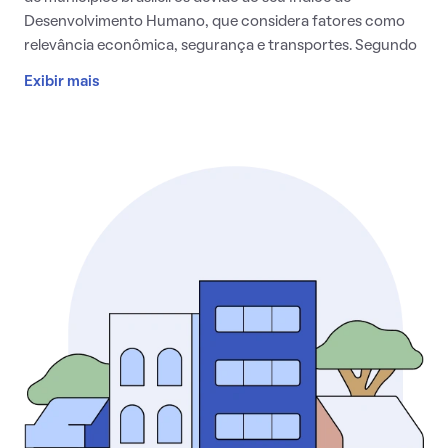
Desenvolvimento Humano, que considera fatores como
relevância econômica, segurança e transportes. Segundo
dados do Instituto Brasileiro de Geografia e Estatística, o
Exibir mais
município tem 162 mil habitantes, que têm renda média de
3,2 salários mínimos.
A cidade é bem posicionada no Estado de
São Paulo
e dá
acesso fácil ao litoral paulista e a municípios próximos,
como a capital,
Santo André
e
São Bernardo do Campo
.
Por isso, além de contar com boas escolas e universidades,
os moradores de São Caetano do Sul têm a facilidade de
escolher as instituições de ensino que desejarem nesses
outros municípios adjacentes. Considerando o ensino
público em todas as esferas de governo, o Índice de
Desenvolvimento da Educação Básica (IDEB) da cidade
está entre os melhores do país, com nota 7,3 em 2019.
Se a sua preocupação é com a segurança, a notícia é boa: