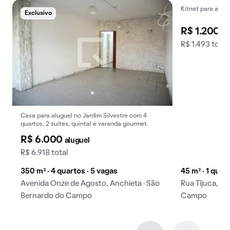
elétrica pela
Enel em São Bernardo do Campo
e de gás
Kitnet para alugu
Exclusivo
Exclusivo
canalizado pela
Comgás em São Bernardo do Campo
garante muito mais praticidade no dia a dia.
R$ 1.200
al
R$ 1.493 total
Pensando em morar em São Bernardo do Campo?
Conheça os imóveis disponíveis na região.
Casa para aluguel no Jardim Silvestre com 4
quartos, 2 suítes, quintal e varanda gourmet.
R$ 6.000
aluguel
R$ 6.918 total
350 m² · 4 quartos · 5 vagas
45 m² · 1 quar
Avenida Onze de Agosto, Anchieta · São
Rua Tijuca, A
Bernardo do Campo
Campo