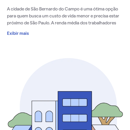
A cidade de São Bernardo do Campo é uma ótima opção
para quem busca um custo de vida menor e precisa estar
próximo de São Paulo. A renda média dos trabalhadores
formais na cidade é de R$ 3,4 mil, entre os quais 23%
Exibir mais
possuem formação de nível superior. Porém, o número de
empregos formais por habitante é de 0,41. Ou seja, há
maiores chances de encontrar emprego na capital paulista
ou em cidades próximas. Por isso, ter carro é importante
para um morador de SBC.
O clima do município é influenciado pelos ventos da Serra
do Mar. Com isso, é comum que ocorram garoas durante o
dia, especialmente ao amanhecer e no início da noite. É um
clima ótimo para quem não gosta de passar muito calor e é
fã de uma chuva leve e refrescante.
Em relação ao transporte, há ônibus tanto municipais
quanto intermunicipais que permitem a locomoção dentro