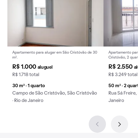
Apartamento para alugar em São Cristóvão de 30
Apartamento para
m².
Cristóvão, 2 qua
R$ 1.000
R$ 2.550
aluguel
a
R$ 1.718 total
R$ 3.249 total
30 m² · 1 quarto
50 m² · 2 quar
Campo de São Cristóvão, São Cristóvão
Rua Sá Freire,
· Rio de Janeiro
Janeiro