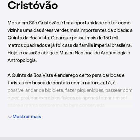
Cristóvão
Morar em São Cristóvão é ter a oportunidade de ter como
vizinha uma das áreas verdes mais importantes da cidade: a
Quinta da Boa Vista. O parque possui mais de 150 mil
metros quadrados e já foi casa da família imperial brasileira.
Hoje, o casarão abriga o Museu Nacional de Arqueologia e
Antropologia.
A Quinta da Boa Vista é endereço certo para cariocas e
turistas em busca de contato com a natureza. Lá, é
possível andar de bicicleta, fazer piqueniques, passear com
o
pet
, praticar exercícios físicos ou apenas tomar um sol
sobre a grama sempre muito bem conservada.
Mostrar mais
Dentro da Quinta, outra atração da cidade: o BioParque do
Rio. Após a reforma do antigo zoológico, o local passou a
atrair adultos e crianças de todas as idades para o contato