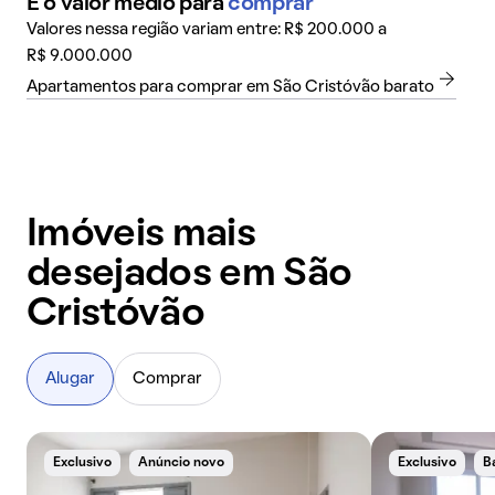
É o valor médio para
comprar
Valores nessa região variam entre: R$ 200.000 a
R$ 9.000.000
Apartamentos para comprar em São Cristóvão barato
Imóveis mais
desejados em São
Cristóvão
Alugar
Comprar
Exclusivo
Anúncio novo
Exclusivo
B