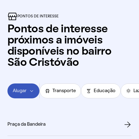
PONTOS DE INTERESSE
Pontos de interesse
próximos a imóveis
disponíveis no bairro
São Cristóvão
Alugar
Transporte
Educação
La
Praça da Bandeira