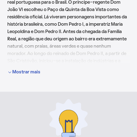
real portuguesa para o Brasil. O príncipe-regente Dom
João VI escolheu o Paço da Quinta da Boa Vista como
residência oficial. Lá viveram personagens importantes da
história brasileira, como Dom Pedro I, a imperatriz Maria
Leopoldina e Dom Pedro II. Antes da chegada da Família
Real, a região que deu origem ao bairro era extremamente
natural, com praias, áreas verdes e quase nenhum
morador. Ao longo do reinado de Dom Pedro II, a partir de
São Cristóvão, iniciou-se a instalação de indústrias e a
modernização da cidade com a instalação de uma central
Mostrar mais
de telefones - que servia ao Paço da Quinta, e uma rede de
postes que levou luz elétrica às ruas. A industrialização
mudou o perfil do bairro, fazendo da região um polo
econômico marcado, principalmente, por indústrias
têxteis.