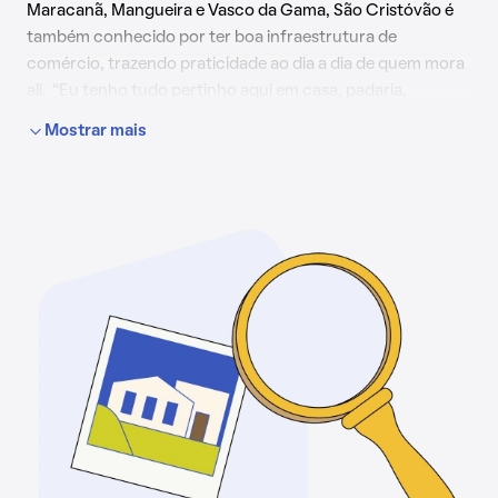
Maracanã, Mangueira e Vasco da Gama, São Cristóvão é
também conhecido por ter boa infraestrutura de
comércio, trazendo praticidade ao dia a dia de quem mora
ali. “Eu tenho tudo pertinho aqui em casa, padaria,
restaurante, supermercado, tudo. Daqui é fácil chegar em
Mostrar mais
todos os lugares do Rio. Não troco minha vida em São
Cristóvão por nada”, diz Samara Freire, pedagoga de 37
anos, moradora do bairro desde 2016.