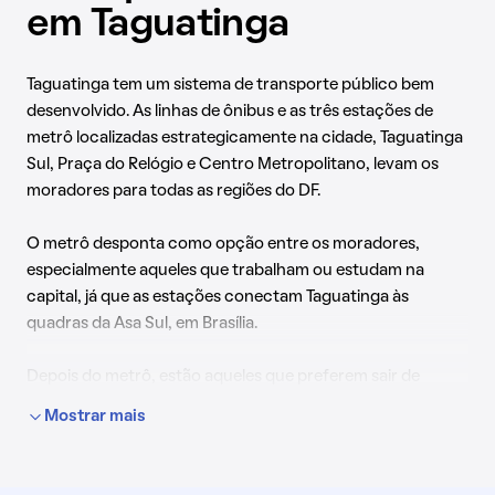
em Taguatinga
Taguatinga tem um sistema de transporte público bem
desenvolvido. As linhas de ônibus e as três estações de
metrô localizadas estrategicamente na cidade, Taguatinga
Sul, Praça do Relógio e Centro Metropolitano, levam os
moradores para todas as regiões do DF.
O metrô desponta como opção entre os moradores,
especialmente aqueles que trabalham ou estudam na
capital, já que as estações conectam Taguatinga às
quadras da Asa Sul, em Brasília.
Depois do metrô, estão aqueles que preferem sair de
automóvel próprio. Como Taguatinga está localizada no
Mostrar mais
centro geográfico do Distrito Federal, a localização é
próxima a cidades satélites importantes, como Águas
Claras, Ceilândia e Guará, facilitando a mobilidade urbana