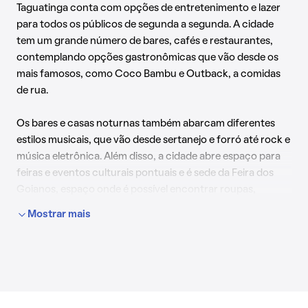
Taguatinga conta com opções de entretenimento e lazer
para todos os públicos de segunda a segunda. A cidade
tem um grande número de bares, cafés e restaurantes,
contemplando opções gastronômicas que vão desde os
mais famosos, como Coco Bambu e Outback, a comidas
de rua.
Os bares e casas noturnas também abarcam diferentes
estilos musicais, que vão desde sertanejo e forró até rock e
música eletrônica. Além disso, a cidade abre espaço para
feiras e eventos culturais pontuais e é sede da Feira dos
Goianos, espaço onde é possível encontrar roupas,
acessórios e artesanatos a preços mais acessíveis.
Mostrar mais
Os esportes também têm vez em Taguatinga. O Estádio
Elmo Serejo Farias, conhecido como "Serejão", sedia jogos
de futebol com fácil acesso por parte da população. As
ligas de vôlei também são disputadas na cidade, no Sesi
Taguatinga.