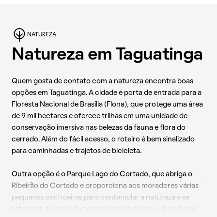
Para atividades ao ar livre, o Parque de Taguatinga
(TaguaParque) recebe os moradores para caminhadas e
NATUREZA
prática de outros exercícios em contato com a natureza.
Natureza em Taguatinga
Quem gosta de contato com a natureza encontra boas
opções em Taguatinga. A cidade é porta de entrada para a
Floresta Nacional de Brasília (Flona), que protege uma área
de 9 mil hectares e oferece trilhas em uma unidade de
conservação imersiva nas belezas da fauna e flora do
cerrado. Além do fácil acesso, o roteiro é bem sinalizado
para caminhadas e trajetos de bicicleta.
Outra opção é o Parque Lago do Cortado, que abriga o
Ribeirão do Cortado e proporciona aos moradores várias
pequenas cachoeiras para contemplar a natureza e se
refrescar do calor durante os meses de seca, que vão de