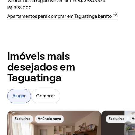
Valores nessa região variam entre: R$ 398.000 a
R$ 398.000
Apartamentos para comprar em Taguatinga barato
Imóveis mais
desejados em
Taguatinga
Alugar
Comprar
Exclusivo
Anúncio novo
Exclusivo
A