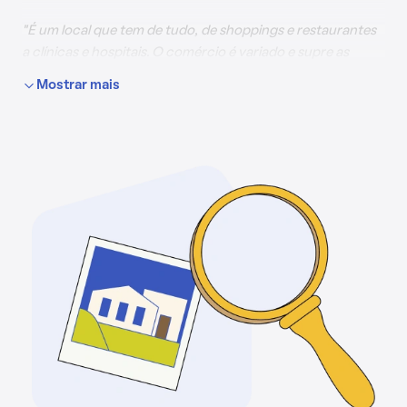
"É um local que tem de tudo, de shoppings e restaurantes
a clínicas e hospitais. O comércio é variado e supre as
necessidades. Além disso, em comparação a outras
Mostrar mais
regiões do DF, existe facilidade de acesso ao transporte
público e é bem fácil se locomover de ônibus e metro"
,
conta.
É possível encontrar imóveis dos mais variados padrões,
desde casas e apartamentos mais simples a opções com
infraestrutura e lazer completo em condomínios fechados,
com acesso a piscina, churrasqueira, áreas de lazer e
parquinho, abarcando um padrão que vai de classe média
até alto luxo.