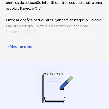
centros de educação infantil, centros educacionais e uma
escola bilíngue, o CILT.
Entre as opções particulares, ganham destaque o Colégio
Marista, Colégio Objetivo e o Centro Educacional
Leonardo da Vinci.
Para quem busca cursos técnicos e profissionalizantes, a
Mostrar mais
cidade conta com o Serviço Nacional de Aprendizagem
Comercial (SENAC) e o Serviço Nacional de Aprendizagem
Industrial (SENAI), que oferecem cursos em diversas áreas
de interesse.
Já no ensino superior, Taguatinga também é destaque com
o Instituto Federal de Brasília (IFB), além das opções em
instituições particulares como Universidade Católica de
Brasília e UniCEUB.