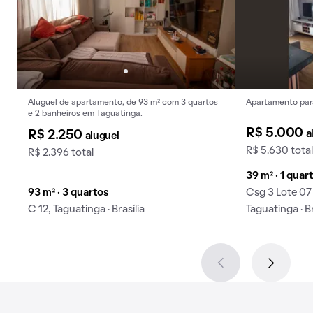
Aluguel de apartamento, de 93 m² com 3 quartos
Apartamento para
e 2 banheiros em Taguatinga.
R$ 5.000
a
R$ 2.250
aluguel
R$ 5.630 total
R$ 2.396 total
39 m² · 1 quart
93 m² · 3 quartos
Csg 3 Lote 07 
C 12, Taguatinga · Brasília
Taguatinga · Br