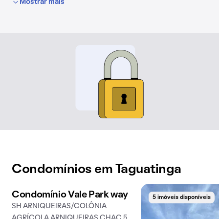
Mostrar mais
Condomínios em Taguatinga
Condomínio Vale Park way
9 imóveis disponíveis
5 imóveis disponíveis
SH ARNIQUEIRAS/COLÔNIA
AGRÍCOLA ARNIQUEIRAS CHAC 5