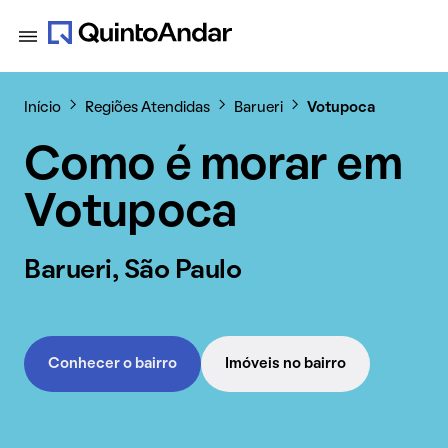
Início
Regiões Atendidas
Barueri
Votupoca
Como é morar em
Votupoca
Barueri, São Paulo
Conhecer o bairro
Imóveis no bairro