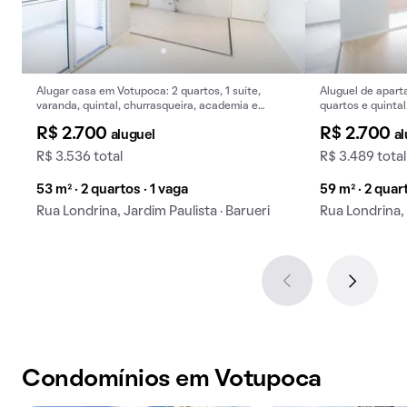
Alugar casa em Votupoca: 2 quartos, 1 suíte,
Aluguel de apar
varanda, quintal, churrasqueira, academia e
quartos e quintal
piscina no condomínio.
R$ 2.700
R$ 2.700
aluguel
al
R$ 3.536 total
R$ 3.489 total
53 m² · 2 quartos · 1 vaga
59 m² · 2 quar
Rua Londrina, Jardim Paulista · Barueri
Rua Londrina, 
Condomínios em Votupoca