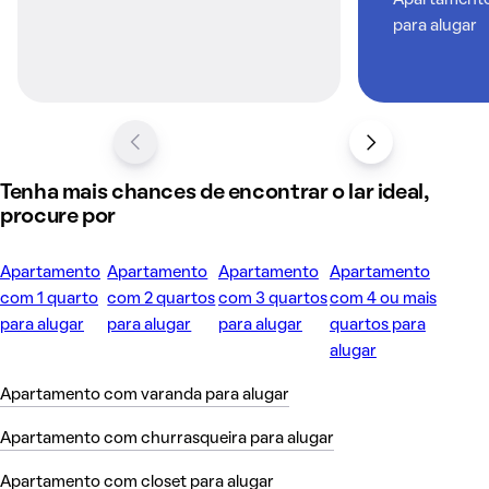
Apartamentos
para alugar
Tenha mais chances de encontrar o lar ideal,
procure por
Apartamento
Apartamento
Apartamento
Apartamento
com 1 quarto
com 2 quartos
com 3 quartos
com 4 ou mais
para alugar
para alugar
para alugar
quartos para
alugar
Apartamento com varanda para alugar
Apartamento com churrasqueira para alugar
Apartamento com closet para alugar