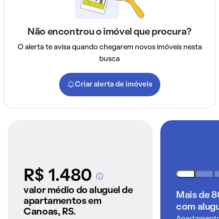
Não encontrou o imóvel que procura?
O alerta te avisa quando chegarem novos imóveis nesta
busca
Criar alerta de imóveis
R$ 1.480
A partir dos imóveis
anunciados pelo
valor médio do aluguel de
Mais de 
QuintoAndar
apartamentos em
com alugu
Canoas, RS.