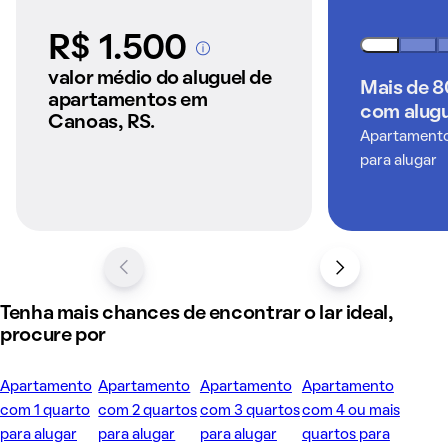
R$ 1.500
A partir dos imóveis
anunciados pelo
valor médio do aluguel de
Mais de 
QuintoAndar
apartamentos em
com alugu
Canoas, RS.
Apartamentos
para alugar
Tenha mais chances de encontrar o lar ideal,
procure por
Apartamento
Apartamento
Apartamento
Apartamento
com 1 quarto
com 2 quartos
com 3 quartos
com 4 ou mais
para alugar
para alugar
para alugar
quartos para