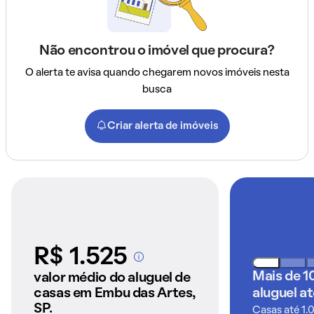
Não encontrou o imóvel que procura?
O alerta te avisa quando chegarem novos imóveis nesta
busca
Criar alerta de imóveis
R$ 1.525
A partir dos imóveis
anunciados pelo
Mais de 1
valor médio do aluguel de
QuintoAndar
casas em Embu das Artes,
aluguel a
SP.
Casas até 1.