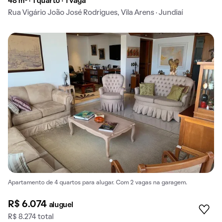
48 m² · 1 quarto · 1 vaga
Rua Vigário João José Rodrigues, Vila Arens · Jundiaí
Apartamento de 4 quartos para alugar. Com 2 vagas na garagem.
R$ 6.074
aluguel
R$ 8.274 total