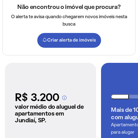
Não encontrou o imóvel que procura?
O alerta te avisa quando chegarem novos imóveis nesta
busca
Criar alerta de imóveis
R$ 3.200
A partir dos imóveis
anunciados pelo
valor médio do aluguel de
Mais de 1
QuintoAndar
apartamentos em
com alugu
Jundiaí, SP.
Apartamentos
para alugar