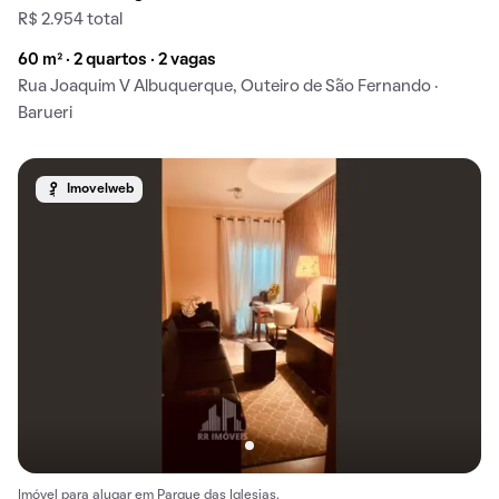
R$ 2.954 total
60 m² · 2 quartos · 2 vagas
Rua Joaquim V Albuquerque, Outeiro de São Fernando ·
Barueri
Imovelweb
Imóvel para alugar em Parque das Iglesias.