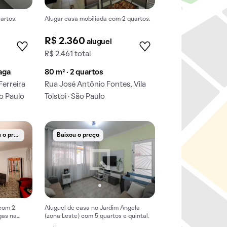
artos.
Alugar casa mobiliada com 2 quartos.
R$ 2.360
aluguel
R$ 2.461 total
vaga
80 m² · 2 quartos
Ferreira
Rua José Antônio Fontes, Vila
ão Paulo
Tolstoi · São Paulo
B
aixou o preço
Baixou o preço
 com 2
Aluguel de casa no Jardim Angela
gas na
(zona Leste) com 5 quartos e quintal.
.