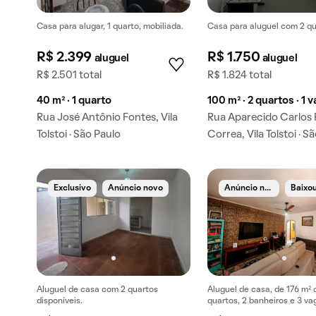
Casa para alugar, 1 quarto, mobiliada.
Casa para aluguel com 2 qu
R$ 2.399
R$ 1.750
aluguel
aluguel
R$ 2.501 total
R$ 1.824 total
40 m² · 1 quarto
100 m² · 2 quartos · 1 
Rua José Antônio Fontes, Vila
Rua Aparecido Carlos 
Tolstoi · São Paulo
Correa, Vila Tolstoi · S
A
núncio novo
Exclusivo
Anúncio novo
Aluguel de casa com 2 quartos
Aluguel de casa, de 176 m²
disponíveis.
quartos, 2 banheiros e 3 va
garagem em Jardim Cotiana