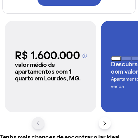
R$ 1.600.000
A partir dos imóveis
anunciados pelo
Descubra
valor médio de
QuintoAndar
apartamentos com 1
com valor
quarto em Lourdes, MG.
Apartamentos
venda
Tenha mais chances de encontrar o lar ideal,