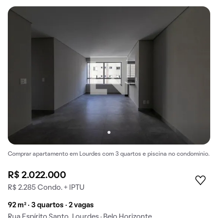
Comprar apartamento em Lourdes com 3 quartos e piscina no condomínio.
R$ 2.022.000
R$ 2.285 Condo. + IPTU
92 m² · 3 quartos · 2 vagas
Rua Espírito Santo, Lourdes · Belo Horizonte