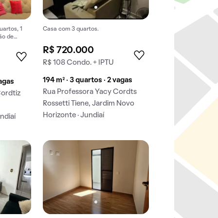
artos, 1
Casa com 3 quartos.
ão de
R$ 720.000
R$ 108 Condo. + IPTU
194 m² · 3 quartos · 2 vagas
vagas
Rua Professora Yacy Cordts
ordtiz
Rossetti Tiene, Jardim Novo
Horizonte · Jundiaí
undiaí