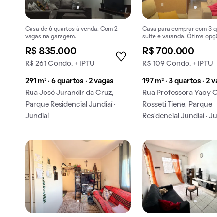
Casa de 6 quartos à venda. Com 2
Casa para comprar com 3 qu
vagas na garagem.
suíte e varanda. Ótima opç
compra!
R$ 835.000
R$ 700.000
R$ 261 Condo. + IPTU
R$ 109 Condo. + IPTU
291 m² · 6 quartos · 2 vagas
197 m² · 3 quartos · 2 
Rua José Jurandir da Cruz,
Rua Professora Yacy C
Parque Residencial Jundiaí ·
Rosseti Tiene, Parque
Jundiaí
Residencial Jundiaí · J