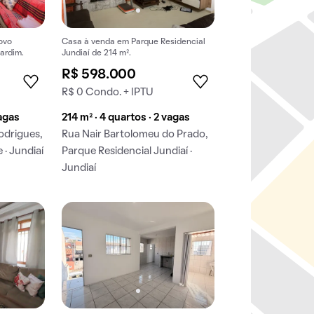
ovo
Casa à venda em Parque Residencial
ardim.
Jundiaí de 214 m².
R$ 598.000
R$ 0 Condo. + IPTU
vagas
214 m² · 4 quartos · 2 vagas
odrigues,
Rua Nair Bartolomeu do Prado,
· Jundiaí
Parque Residencial Jundiaí ·
Jundiaí