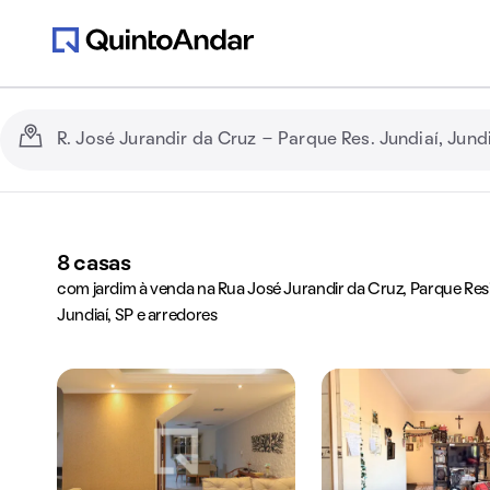
8
casas
com jardim à venda na Rua José Jurandir da Cruz, Parque Resi
Jundiaí, SP e arredores