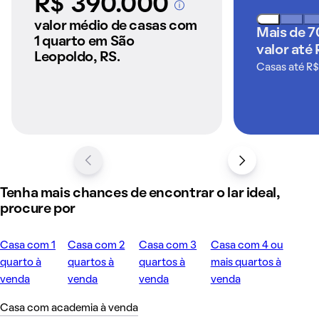
R$ 390.000
A partir dos imóveis
anunciados pelo
valor médio de casas com
Mais de 7
QuintoAndar
1 quarto em São
valor até 
Leopoldo, RS.
Casas até R$
Tenha mais chances de encontrar o lar ideal,
procure por
Casa com 1
Casa com 2
Casa com 3
Casa com 4 ou
quarto à
quartos à
quartos à
mais quartos à
venda
venda
venda
venda
Casa com academia à venda