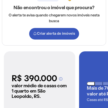
Não encontrou o imóvel que procura?
O alerta te avisa quando chegarem novos imóveis nesta
busca
Criar alerta de imóveis
R$ 390.000
A partir dos imóveis
anunciados pelo
valor médio de casas com
Mais de 7
QuintoAndar
1 quarto em São
valor até 
Leopoldo, RS.
Casas até R$