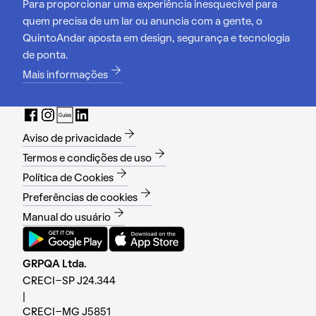
Para proporcionar uma experiência inesquecível para
quem precisa de um lar ou anuncia com a gente, o
QuintoAndar aposta em design, segurança e tecnologia
de ponta.
Mais informações
Aviso de privacidade
Termos e condições de uso
Política de Cookies
Preferências de cookies
Manual do usuário
GRPQA Ltda.
CRECI-SP J24.344
|
CRECI-MG J5851