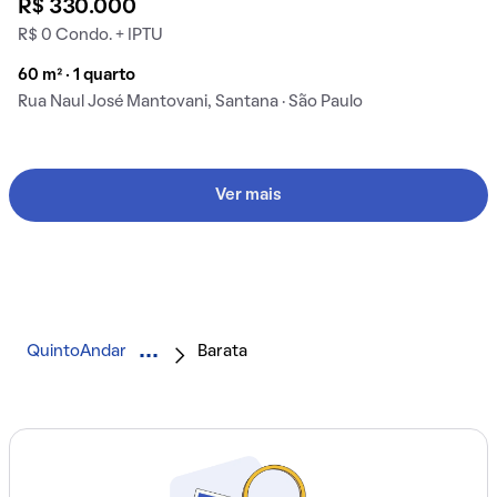
R$ 330.000
R$ 0 Condo. + IPTU
60 m² · 1 quarto
Rua Naul José Mantovani, Santana · São Paulo
Ver mais
QuintoAndar
Barata