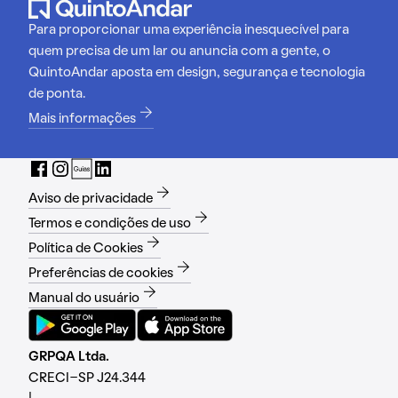
Para proporcionar uma experiência inesquecível para
quem precisa de um lar ou anuncia com a gente, o
QuintoAndar aposta em design, segurança e tecnologia
de ponta.
Mais informações
Aviso de privacidade
Termos e condições de uso
Política de Cookies
Preferências de cookies
Manual do usuário
GRPQA Ltda.
CRECI-SP J24.344
|