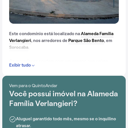
Este condomínio está localizado na
Alameda Família
Verlangieri
, nos arredores de
Parque São Bento
, em
Sorocaba
.
Os moradores contam com um espaço que reúne
Exibir tudo
segurança e conforto. Dentro deste condomínio, é
possível aproveitar gás encanado e espaço gourmet
na área comum, o cenário perfeito para quem deseja
Vem para o QuintoAndar
morar bem.
Você possui imóvel na Alameda
Família Verlangieri?
Aluguel garantido todo mês, mesmo se o inquilino
atrasar.