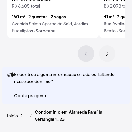
R$ 6.605 total
R$ 2.073 total
160 m² · 2 quartos · 2 vagas
41 m² · 2 quart
Avenida Selma Aparecida Said, Jardim
Rua Avelino d
Eucaliptos · Sorocaba
Bento · Soroc
Encontrou alguma informação errada ou faltando
nesse condomínio?
Conta pra gente
Condomínio em Alameda Família
Início
…
Verlangieri, 23