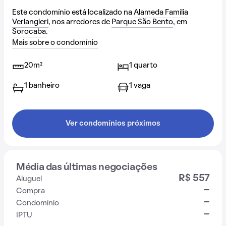
Este condomínio está localizado na
Alameda Família
Verlangieri
, nos arredores de
Parque São Bento
, em
Sorocaba
.
Mais sobre o condomínio
20m²
1 quarto
1 banheiro
1 vaga
Ver condomínios próximos
Média das últimas negociações
R$ 557
Aluguel
-
Compra
-
Condomínio
-
IPTU