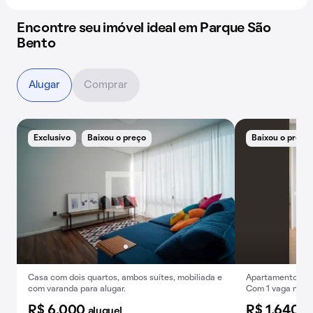
Encontre seu imóvel ideal em Parque São
Bento
Alugar
Comprar
Exclusivo
Baixou o preço
Baixou o preço
Casa com dois quartos, ambos suítes, mobiliada e
Apartamento de 2
com varanda para alugar.
Com 1 vaga na g
R$ 6.000
R$ 1.640
aluguel
al