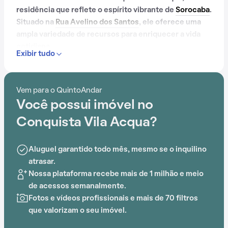
residência que reflete o espírito vibrante de
Sorocaba
.
Situado na
Rua Avelino dos Santos
, ele oferece uma
ampla variedade de recursos para enriquecer a vida
cotidiana.
Exibir tudo
Com portaria 24 horas, piscina, quadra esportiva, salão
de festas e playground, o Condomínio Conquista Vila
Vem para o QuintoAndar
Acqua é ideal para quem busca conforto e
Você possui imóvel no
entretenimento.
Conquista Vila Acqua?
Aluguel garantido todo mês, mesmo se o inquilino
atrasar.
Nossa plataforma recebe mais de 1 milhão e meio
de acessos semanalmente.
Fotos e vídeos profissionais e mais de 70 filtros
que valorizam o seu imóvel.