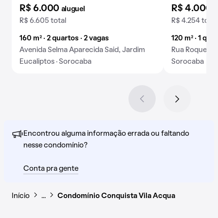
R$ 6.000
R$ 4.000
aluguel
a
R$ 6.605 total
R$ 4.254 total
160 m² · 2 quartos · 2 vagas
120 m² · 1 qua
Avenida Selma Aparecida Said, Jardim
Rua Roque Nun
Eucaliptos · Sorocaba
Sorocaba
Encontrou alguma informação errada ou faltando
nesse condomínio?
Conta pra gente
Início
…
Condomínio Conquista Vila Acqua