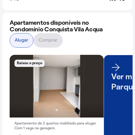
Apartamentos disponíveis no
Condomínio Conquista Vila Acqua
Alugar
Comprar
Baixou o preço
Ver ma
Parqu
Apartamento de 2 quartos mobiliado para alugar.
Com 1 vaga na garagem.