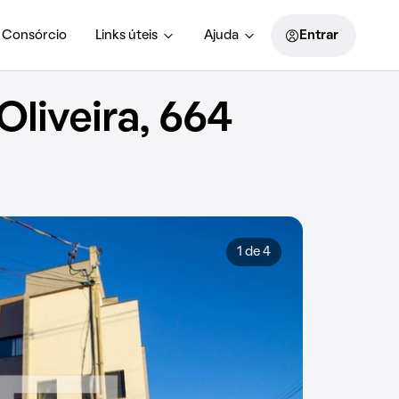
Consórcio
Links úteis
Ajuda
Entrar
liveira, 664
1 de 4