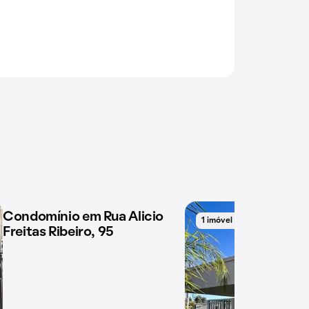
Condomínio em Rua Alicio
1 imóvel disponível
1 imóvel disponível
Freitas Ribeiro, 95