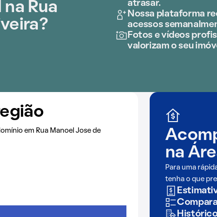
atrasar.
 na Rua
Nossa plataforma rec
veira?
acessos semanalmen
Fotos e vídeos profis
valorizam o seu imóv
região
domínio em Rua Manoel Jose de
Acomp
na
Áre
Para uma rápid
tenha o que pre
Estimativ
Comparaç
Históric