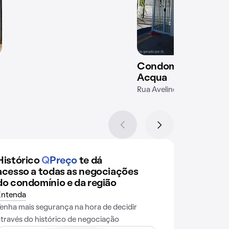
Condomínio Conquis
Acqua
Rua Avelino dos Santos, 2
Histórico
Q
Preço
te dá
acesso a todas as negociações
do condomínio e da região
Entenda
Tenha mais segurança na hora de decidir
através do histórico de negociação