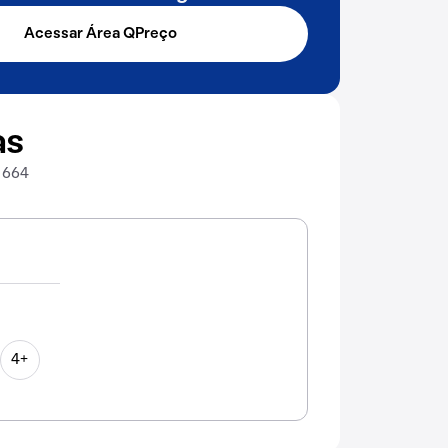
Acessar Área QPreço
as
, 664
4+