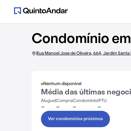
Condomínio em 
Rua Manoel Jose de Oliveira, 664, Jardim Sant
Nenhum disponível
Média das últimas negoc
Aluguel
Compra
Condomínio
IPTU
-
-
-
-
Ver condomínios próximos