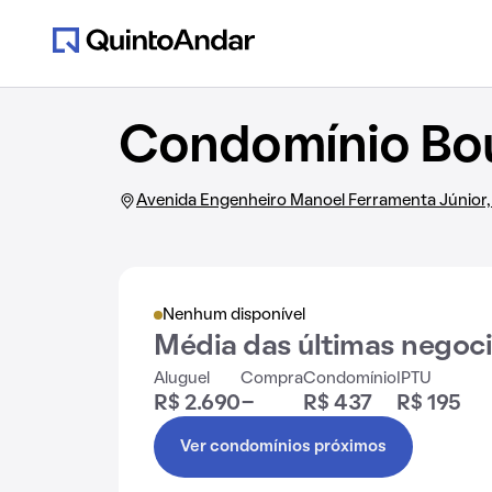
Condomínio Bou
Avenida Engenheiro Manoel Ferramenta Júnior, 
Nenhum disponível
Média das últimas negoc
Aluguel
Compra
Condomínio
IPTU
R$ 2.690
-
R$ 437
R$ 195
Ver condomínios próximos