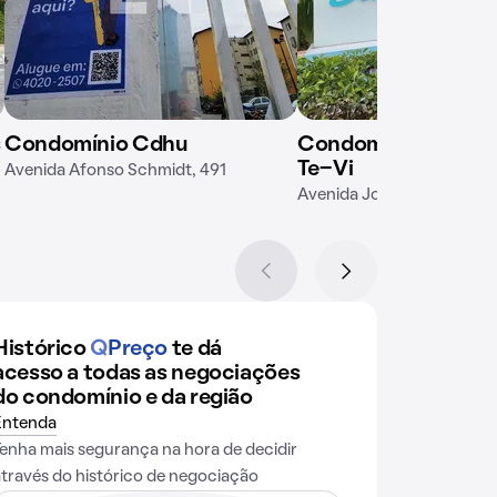
s
Condomínio Cdhu
Condomínio Vivam
Te-Vi
Avenida Afonso Schmidt, 491
Avenida Jornalista Paulo 
Histórico
Q
Preço
te dá
acesso a todas as negociações
do condomínio e da região
Entenda
Tenha mais segurança na hora de decidir
através do histórico de negociação