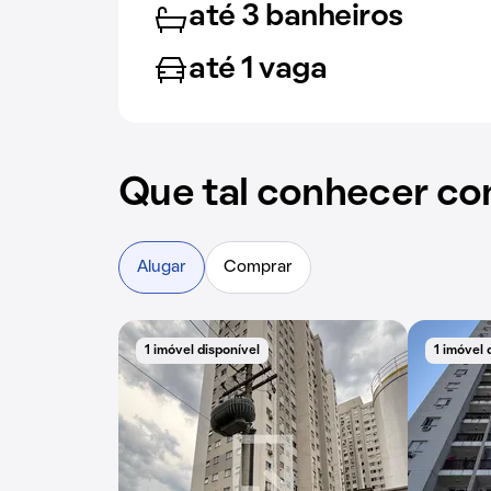
até 3 banheiros
até 1 vaga
Que tal conhecer co
Alugar
Comprar
1 imóvel disponível
1 imóvel 