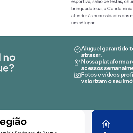
esportiva, salão de festas, chu
brinquedoteca, o Condomínio 
atender às necessidades dos 
um só lugar.
Aluguel garantido t
atrasar.
l no
Nossa plataforma re
ue?
acessos semanalme
Fotos e vídeos profi
valorizam o seu imó
região