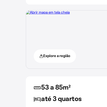
Explore a região
53 a 85m²
até 3 quartos