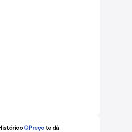
Histórico
Q
Preço
te dá