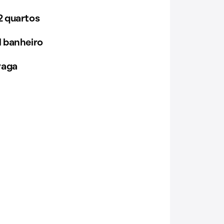
 quartos
 banheiro
vaga