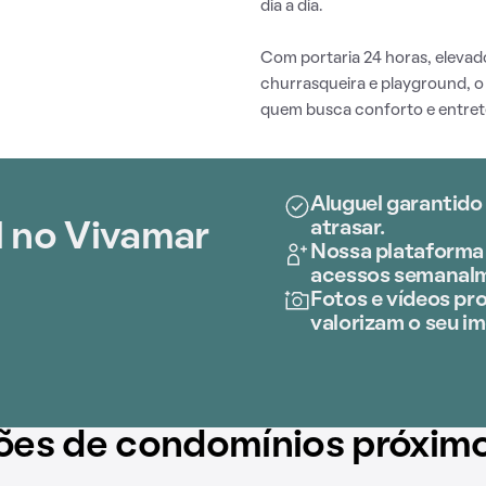
dia a dia.
Com portaria 24 horas, elevad
churrasqueira e playground, o
quem busca conforto e entre
Aluguel garantido
atrasar.
l no Vivamar
Nossa plataforma 
acessos semanal
Fotos e vídeos pro
valorizam o seu im
ões de condomínios próxim