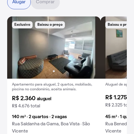
Alugar
Comprar
Exclusivo
Baixou o preço
Baixou o preço
Apartamento para aluguel, 2 quartos, mobiliado,
Aluguel de apart
piscina no condomínio, aceita animais.
R$ 1.275
al
R$ 2.360
aluguel
R$ 2.325 total
R$ 4.676 total
140 m² · 2 quartos · 2 vagas
45 m² · 1 quart
Rua Saldanha da Gama, Boa Vista · São
Rua Benedito C
Vicente
Vicente