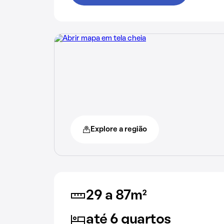
Explore a região
29 a 87m²
até 6 quartos