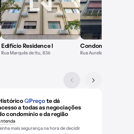
Edifício Residence I
Condomínio Guaiub
Rua Marquês de Itu, 836
Rua Aureliano Coutinho, 
Histórico
Q
Preço
te dá
acesso a todas as negociações
do condomínio e da região
Entenda
Tenha mais segurança na hora de decidir