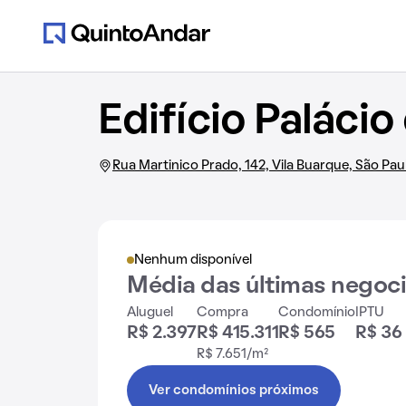
Edifício Palácio
Rua Martinico Prado, 142, Vila Buarque, São Pau
Nenhum disponível
Média das últimas negoc
Aluguel
Compra
Condomínio
IPTU
R$ 2.397
R$ 415.311
R$ 565
R$ 36
R$ 7.651/m²
Ver condomínios próximos