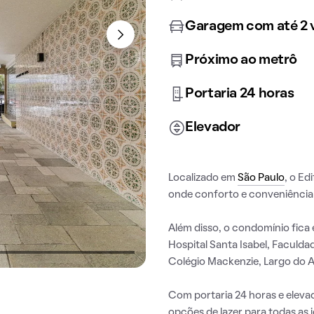
Garagem com até 2 
Próximo ao metrô
Portaria 24 horas
Elevador
Localizado em
São Paulo
, o Ed
onde conforto e conveniência
Além disso, o condomínio fica 
Hospital Santa Isabel, Faculd
Colégio Mackenzie, Largo do 
Com portaria 24 horas e elev
opções de lazer para todas as 