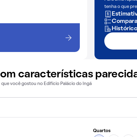
tenha o que pre
Estimativ
Comparaç
Históric
om características parecid
que você gostou no Edifício Palácio do Ingá
Quartos