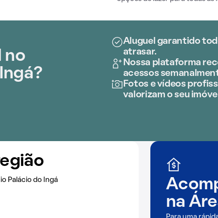
Aluguel garantido tod
atrasar.
l no
Nossa plataforma rece
 Ingá?
acessos semanalment
Fotos e vídeos profiss
valorizam o seu imóvel
região
io Palácio do Ingá
Acomp
na
Áre
Para uma rápid