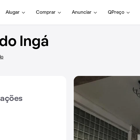
Alugar
Comprar
Anunciar
QPreço
 do Ingá
lo
iações