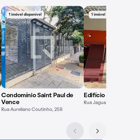
1 imóvel disponível
1 imóvel disponível
Condomínio Saint Paul de
Edifício Bourget
Vence
Rua Jaguaribe, 479
Rua Aureliano Coutinho, 258