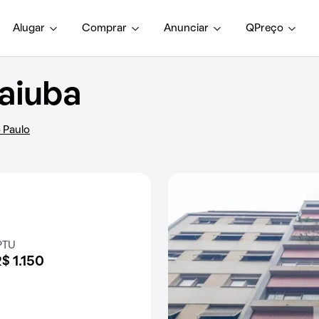
Alugar
Comprar
Anunciar
QPreço
aiuba
o Paulo
PTU
$ 1.150