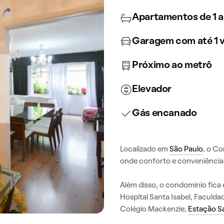
Apartamentos de 1 a
Garagem com até 1 
Próximo ao metrô
Elevador
Gás encanado
Localizado em
São Paulo
, o C
onde conforto e conveniência
Além disso, o condomínio fica 
Hospital Santa Isabel, Faculd
Colégio Mackenzie,
Estação Sa