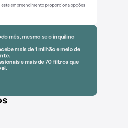
, este empreendimento proporciona opções
odo mês, mesmo se o inquilino
cebe mais de 1 milhão e meio de
nte.
ssionais e mais de 70 filtros que
el.
os