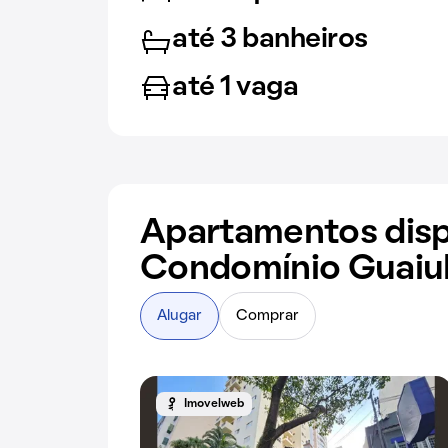
até 3 banheiros
até 1 vaga
Apartamentos disp
Condomínio Guaiu
Alugar
Comprar
Imovelweb