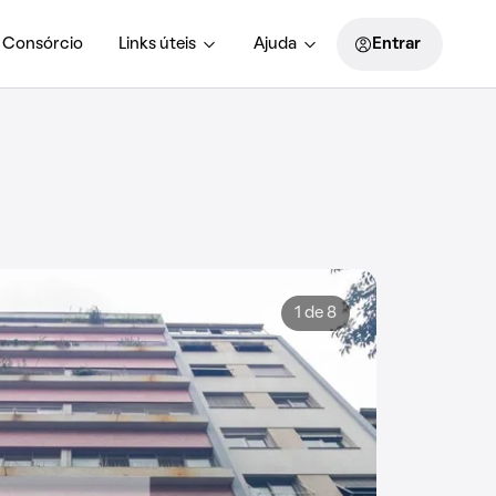
Consórcio
Links úteis
Ajuda
Entrar
1 de 8