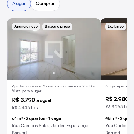
Alugar
Comprar
Anúncio novo
Baixou o preço
Exclusivo
A
Apartamento com 2 quartos e varanda na Vila Boa
Alugar apartamen
Vista, para alugar.
R$ 2.980
a
R$ 3.790
aluguel
R$ 3.265 total
R$ 4.446 total
61 m² · 2 quartos · 1 vaga
48 m² · 2 quar
Rua Campos Sales, Jardim Esperança ·
Rua Carlos de 
Barueri
Barueri