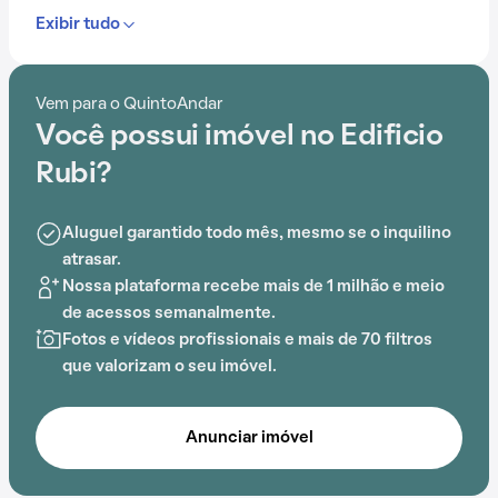
Exibir tudo
Com portaria 24 horas, elevador, piscina, salão de
festas e playground, o Edificio Rubi é ideal para quem
busca conforto e entretenimento.
Vem para o QuintoAndar
Você possui imóvel no Edificio
A proximidade com Praça da fonte, Hospital Israelita
Albert Einstein, Ginásio Poliesportivo José Corrêa,
Rubi?
Faculdade de Tecnologia de São Paulo (FATEC-SP),
Praça Nossa Senhora da Escada e Delboni Auriemo
Aluguel garantido todo mês, mesmo se o inquilino
Alphaville adiciona praticidade a essa experiência.
atrasar.
Nossa plataforma recebe mais de 1 milhão e meio
de acessos semanalmente.
Fotos e vídeos profissionais e mais de 70 filtros
que valorizam o seu imóvel.
Anunciar imóvel