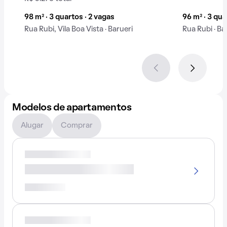
98 m² · 3 quartos · 2 vagas
96 m² · 3 qua
Rua Rubi, Vila Boa Vista · Barueri
Rua Rubi · Ba
Modelos de apartamentos
Alugar
Comprar