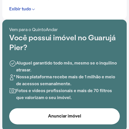
Exibir tudo
Com mais de 36 anos, o Condomínio Guarujá Pier já é
muito conhecido na região.
Vem para o QuintoAndar
Com portaria 24 horas, elevador, academia, piscina,
Você possui imóvel no Guarujá
sauna e salão de jogos, o Condomínio Guarujá Pier é
ideal para quem busca conforto e entretenimento.
Pier?
Aluguel garantido todo mês, mesmo se o inquilino
atrasar.
Nossa plataforma recebe mais de 1 milhão e meio
de acessos semanalmente.
Fotos e vídeos profissionais e mais de 70 filtros
que valorizam o seu imóvel.
Anunciar imóvel