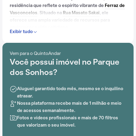
residência que reflete o espírito vibrante de
Ferraz de
Vasconcelos
. Situado na
Rua Masato Sakai
, ele
oferece uma ampla variedade de recursos para
enriquecer a vida cotidiana.
Exibir tudo
Com portaria 24 horas, academia, piscina, quadra
esportiva, salão de festas, playground, salão de jogos
Vem para o QuintoAndar
e brinquedoteca, o Condomínio Parque dos Sonhos é
Você possui imóvel no Parque
ideal para quem busca conforto e entretenimento.
dos Sonhos?
Aluguel garantido todo mês, mesmo se o inquilino
atrasar.
Nossa plataforma recebe mais de 1 milhão e meio
de acessos semanalmente.
Fotos e vídeos profissionais e mais de 70 filtros
que valorizam o seu imóvel.