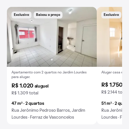
Exclusivo
Baixou o preço
Exclusivo
B
Apartamento com 2 quartos no Jardim Lourdes
Alugar casa em c
para alugar.
R$ 1.750
al
R$ 1.020
aluguel
R$ 2.144 total
R$ 1.309 total
47 m² · 2 quartos
51 m² · 2 quart
Rua Jerônimo Pedroso Barros, Jardim
Rua Jerônimo 
Lourdes · Ferraz de Vasconcelos
Lourdes · Fer