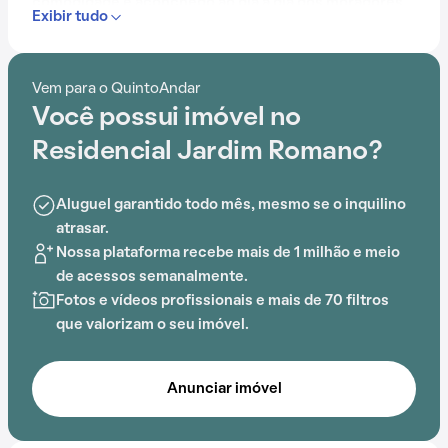
comodidade e aconchego ao dia a dia dos moradores.
Exibir tudo
Contando com portaria 24 horas, elevador, quadra
esportiva, salão de festas e playground, o Residencial
Vem para o QuintoAndar
Jardim Romano é preparado para atender às
Você possui imóvel no
necessidades dos moradores que buscam lazer e
conforto em um só lugar.
Residencial Jardim Romano?
Aluguel garantido todo mês, mesmo se o inquilino
atrasar.
Nossa plataforma recebe mais de 1 milhão e meio
de acessos semanalmente.
Fotos e vídeos profissionais e mais de 70 filtros
que valorizam o seu imóvel.
Anunciar imóvel