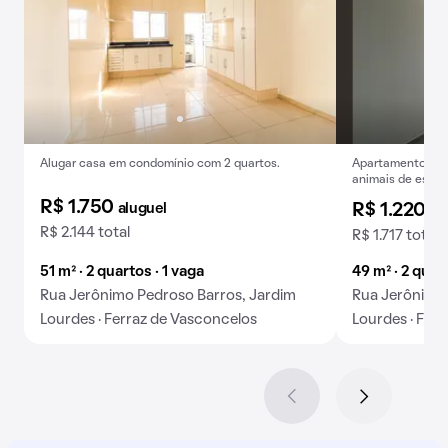
Alugar casa em condomínio com 2 quartos.
Apartamento para
animais de estim
R$ 1.750
aluguel
R$ 1.220
al
R$ 2.144 total
R$ 1.717 total
51 m² · 2 quartos · 1 vaga
49 m² · 2 quar
Rua Jerônimo Pedroso Barros, Jardim
Rua Jerônimo 
Lourdes · Ferraz de Vasconcelos
Lourdes · Fer