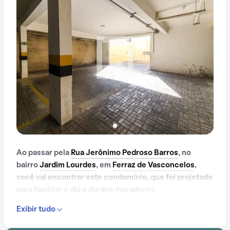
Ao passar pela
Rua Jerônimo Pedroso Barros
, no
bairro
Jardim Lourdes
, em
Ferraz de Vasconcelos
,
você vai encontrar este condomínio, que foi projetado
para facilitar o dia a dia dos moradores.
Exibir tudo
Se você que mudar pra um lugar cheio de
comodidades, este condomínio pode ser uma boa