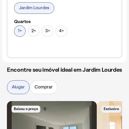
Jardim Lourdes
Quartos
1+
2+
3+
4+
Encontre seu imóvel ideal em Jardim Lourdes
Alugar
Comprar
Baixou o preço
Exclusivo
B