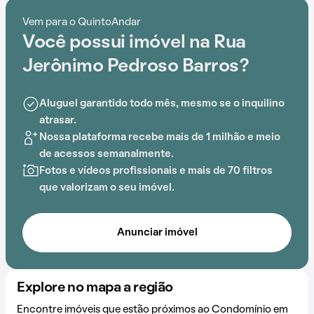
escolha. Aproveite a chance de viver ótimos
Vem para o QuintoAndar
momentos sem sair de casa e more em um condomínio
Você possui imóvel na Rua
que oferece portaria 24 horas, salão de festas,
churrasqueira e playground.
Jerônimo Pedroso Barros?
Aluguel garantido todo mês, mesmo se o inquilino
atrasar.
Nossa plataforma recebe mais de 1 milhão e meio
de acessos semanalmente.
Fotos e vídeos profissionais e mais de 70 filtros
que valorizam o seu imóvel.
Anunciar imóvel
Explore no mapa a região
Encontre imóveis que estão próximos ao Condomínio em