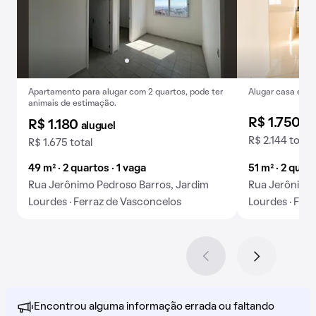
Apartamento para alugar com 2 quartos, pode ter
Alugar casa em c
animais de estimação.
R$ 1.750
al
R$ 1.180
aluguel
R$ 2.144 total
R$ 1.675 total
49 m² · 2 quartos · 1 vaga
51 m² · 2 quart
Rua Jerônimo Pedroso Barros, Jardim
Rua Jerônimo 
Lourdes · Ferraz de Vasconcelos
Lourdes · Fer
Encontrou alguma informação errada ou faltando