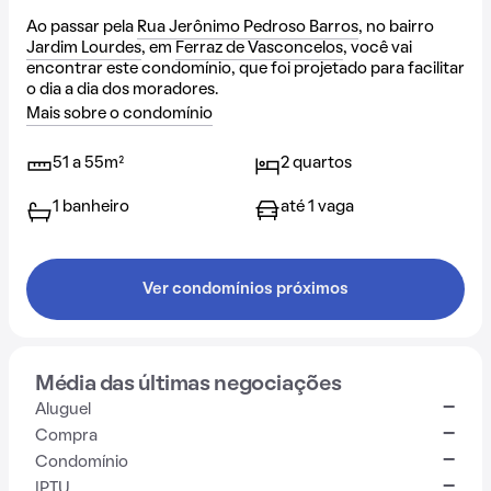
Ao passar pela
Rua Jerônimo Pedroso Barros
, no bairro
Jardim Lourdes
, em
Ferraz de Vasconcelos
, você vai
encontrar este condomínio, que foi projetado para facilitar
o dia a dia dos moradores.
Mais sobre o condomínio
51 a 55m²
2 quartos
1 banheiro
até 1 vaga
Ver condomínios próximos
Média das últimas negociações
-
Aluguel
-
Compra
-
Condomínio
-
IPTU