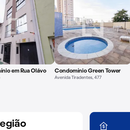
nio em Rua Olávo
Condomínio Green Tower
8
Avenida Tiradentes, 477
região