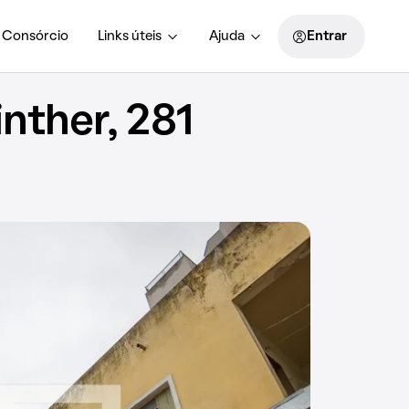
Consórcio
Links úteis
Ajuda
Entrar
nther, 281