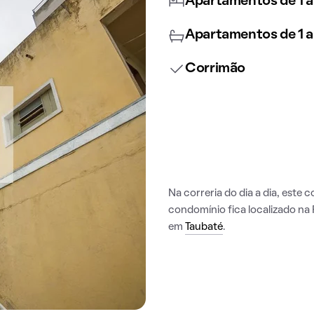
Apartamentos de 1 a
Apartamentos de 1 a
Corrimão
Na correria do dia a dia, este 
condomínio fica localizado na 
em
Taubaté
.