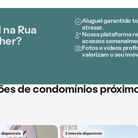
Aluguel garantido t
atrasar.
 na Rua
Nossa plataforma re
ther?
acessos semanalme
Fotos e vídeos profis
valorizam o seu imóv
ões de condomínios próxim
 disponíveis
2 imóveis disponíveis