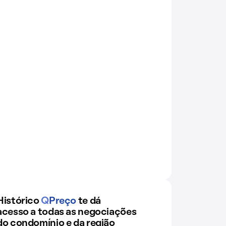
Histórico
Q
Preço
te dá
acesso a todas as negociações
do condomínio e da região