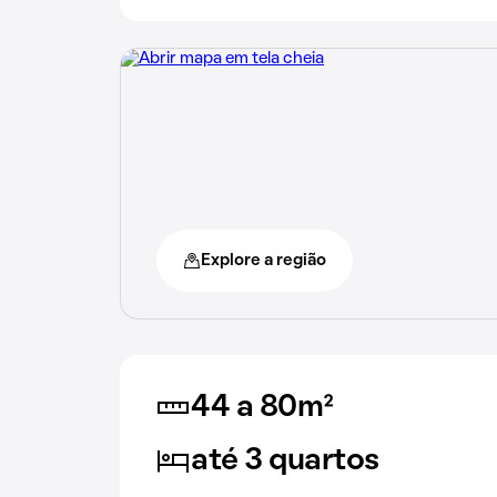
Explore a região
44 a 80m²
até 3 quartos