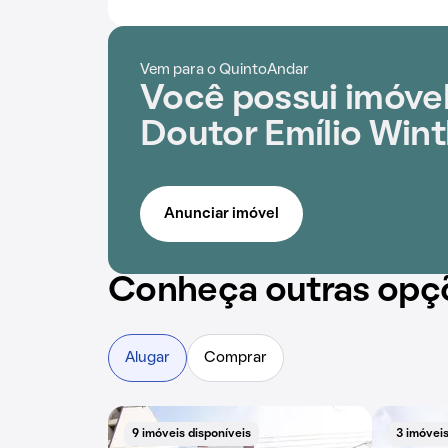
Vem para o QuintoAndar
Você possui imóvel
Doutor Emílio Win
Anunciar imóvel
Conheça outras opç
Alugar
Comprar
9 imóveis disponíveis
3 imóveis