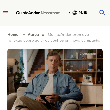
PT/BR
Home
»
Marca
»
QuintoAndar promove
reflexão sobre adiar os sonhos em nova campanha