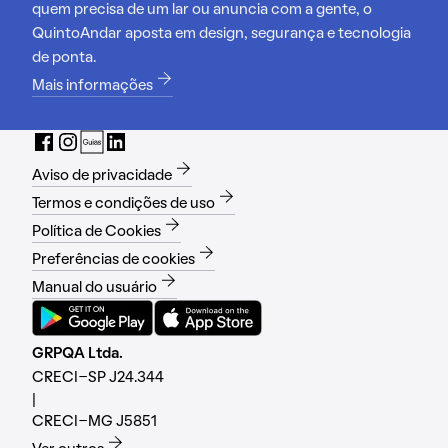
quem precisa de um lar ou anuncia com a gente, o
QuintoAndar aposta em design, segurança e tecnologia
de ponta.
Mais informações
Aviso de privacidade
Termos e condições de uso
Política de Cookies
Preferências de cookies
Manual do usuário
GRPQA Ltda.
CRECI-SP J24.344
|
CRECI-MG J5851