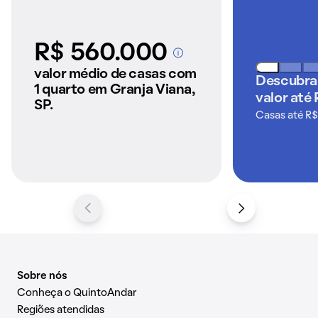
R$ 560.000
A partir dos imóveis
anunciados pelo
valor médio de casas com
Descubra
QuintoAndar
1 quarto em Granja Viana,
valor até
SP.
Casas até R$
Sobre nós
Conheça o QuintoAndar
Regiões atendidas