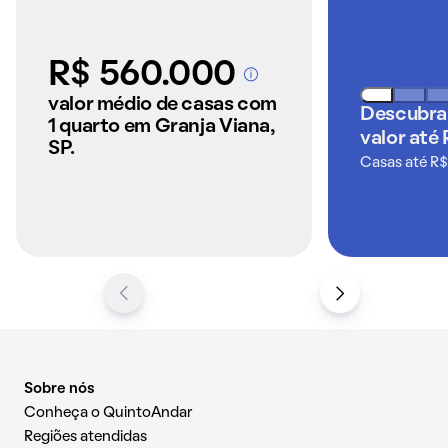
R$ 560.000
A partir dos imóveis
anunciados pelo
valor médio de casas com
Descubra
QuintoAndar
1 quarto em Granja Viana,
valor até
SP.
Casas até R$
Sobre nós
Conheça o QuintoAndar
Regiões atendidas