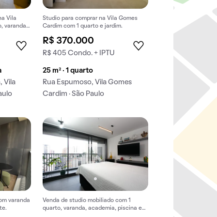
a Vila
Studio para comprar na Vila Gomes
, varanda e
Cardim com 1 quarto e jardim.
R$ 370.000
R$ 405 Condo. + IPTU
a
25 m² · 1 quarto
 Vila
Rua Espumoso, Vila Gomes
aulo
Cardim · São Paulo
com varanda
Venda de studio mobiliado com 1
te.
quarto, varanda, academia, piscina e
churrasqueira. Aceitam pets.