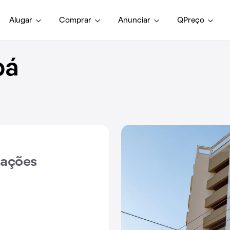
Alugar
Comprar
Anunciar
QPreço
bá
iações