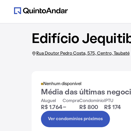
Edifício Jequiti
Rua Doutor Pedro Costa, 575, Centro, Taubaté
Nenhum disponível
Média das últimas negoc
Aluguel
Compra
Condomínio
IPTU
R$ 1.764
-
R$ 800
R$ 174
Ver condomínios próximos