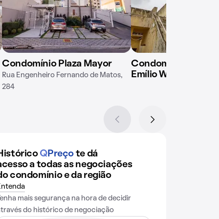
Condomínio Plaza Mayor
Condomínio em Rua
Emílio Winther, 281
Rua Engenheiro Fernando de Matos,
284
Histórico
Q
Preço
te dá
acesso a todas as negociações
do condomínio e da região
Entenda
Tenha mais segurança na hora de decidir
através do histórico de negociação