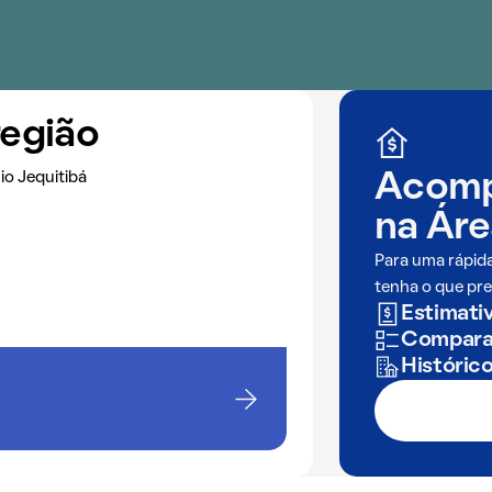
região
io Jequitibá
Acomp
na
Áre
Para uma rápid
tenha o que pre
Estimativ
Comparaç
Históric