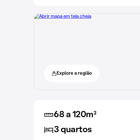
Explore a região
68 a 120m²
3 quartos