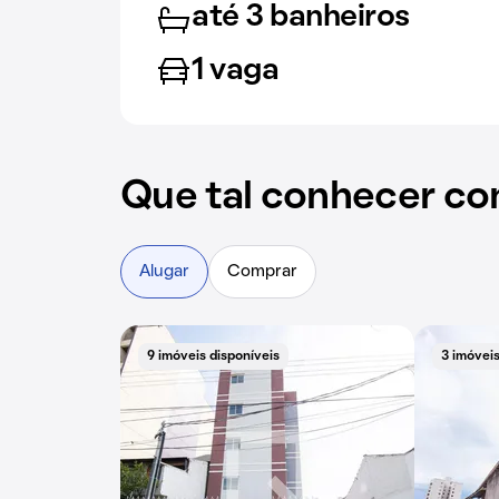
até 3 banheiros
1 vaga
Que tal conhecer co
Alugar
Comprar
9 imóveis disponíveis
3 imóveis