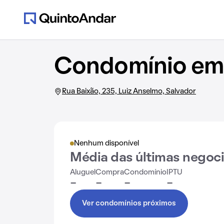
Condomínio em 
Rua Baixão, 235, Luiz Anselmo, Salvador
Nenhum disponível
Média das últimas negoc
Aluguel
Compra
Condomínio
IPTU
-
-
-
-
Ver condomínios próximos