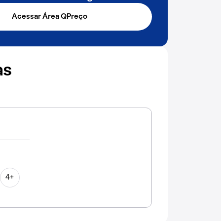
Acessar Área QPreço
as
4+