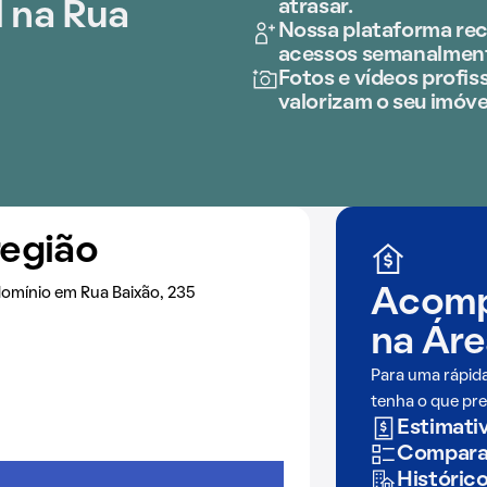
atrasar.
 na Rua
Nossa plataforma rec
acessos semanalmen
Fotos e vídeos profiss
valorizam o seu imóve
região
omínio em Rua Baixão, 235
Acomp
na
Áre
Para uma rápid
tenha o que pre
Estimativ
Comparaç
Históric