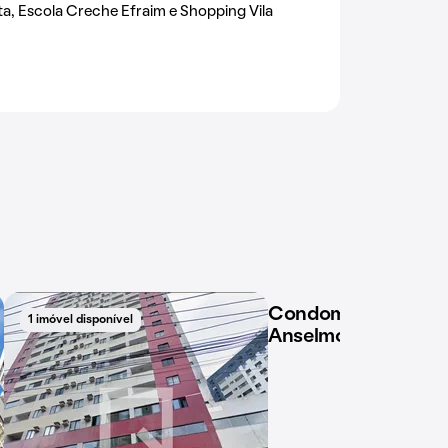
a, Escola Creche Efraim e Shopping Vila
Condomínio em Rua 
1 imóvel disponível
1 imóvel disponível
Anselmo, 184