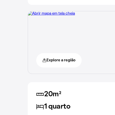
Explore a região
20m²
1 quarto