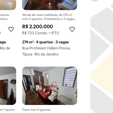
uartos,
Venda de casa mobiliada, de 274 m²
mínio.
com 4 quartos, 5 banheiros e 3 vagas
na garagem em Tijuca.
R$ 2.200.000
U
R$ 733 Condo. + IPTU
vaga
274 m² · 4 quartos · 3 vagas
 Rio de
Rua Professor Hélion Póvoa,
Tijuca · Rio de Janeiro
m 1 quarto
Casa com 4 quartos.