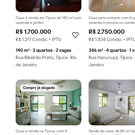
Casa à venda em Tijuca de 140 m² com
Casa para comprar com 4 q
varanda e jardim.
varanda e piscina no condo
R$ 1.700.000
R$ 2.750.000
R$ 1.217 Condo. + IPTU
R$ 1.834 Condo. + IPT
140 m² · 3 quartos · 2 vagas
346 m² · 4 quartos · 1 
Rua Ribeirão Preto, Tijuca · Rio
Rua Itacuruçá, Tijuca ·
de Janeiro
Janeiro
Compre já alugado
Casa à venda na Tijuca, com 4
Venda de casa, de 80 m² co