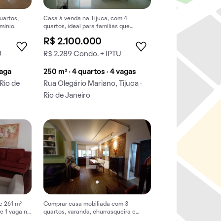
uartos,
Casa à venda na Tijuca, com 4
mínio.
quartos, ideal para famílias que
querem comprar um imóvel que aceita
R$ 2.100.000
pets.
U
R$ 2.289 Condo. + IPTU
vaga
250 m² · 4 quartos · 4 vagas
 Rio de
Rua Olegário Mariano, Tijuca ·
Rio de Janeiro
e 261 m²
Comprar casa mobiliada com 3
e 1 vaga na
quartos, varanda, churrasqueira e
closet. Ideal para quem tem pets.