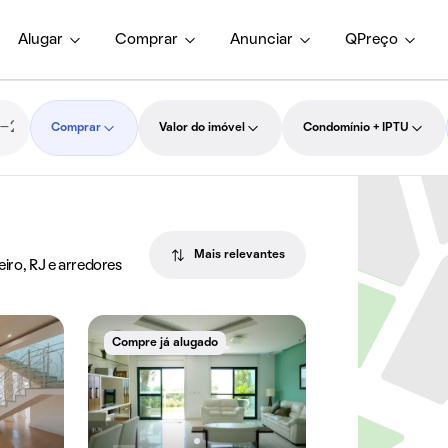
Alugar
Comprar
Anunciar
QPreço
Comprar
Valor do imóvel
Condomínio + IPTU
Mais relevantes
eiro, RJ e arredores
Compre já alugado