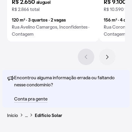
R$ 2.650
R$ 9.100
aluguel
al
R$ 2.866 total
R$ 10.590 tot
120 m² · 3 quartos · 2 vagas
156 m² · 4 qua
Rua Avelino Camargos, Inconfidentes ·
Rua Coronel G
Contagem
Contagem
Encontrou alguma informação errada ou faltando
nesse condomínio?
Conta pra gente
Início
…
Edifício Solar