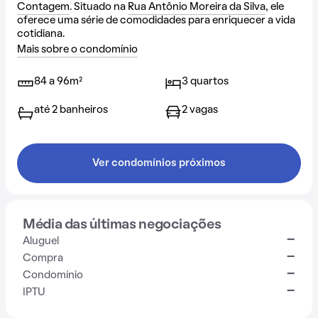
Contagem
. Situado na
Rua Antônio Moreira da Silva
, ele
oferece uma série de comodidades para enriquecer a vida
cotidiana.
Mais sobre o condomínio
84 a 96m²
3 quartos
até 2 banheiros
2 vagas
Ver condomínios próximos
Média das últimas negociações
-
Aluguel
-
Compra
-
Condomínio
-
IPTU