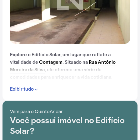
Explore o Edifício Solar, um lugar que reflete a
vitalidade de
Contagem
. Situado na
Rua Antônio
Moreira da Silva
, ele oferece uma série de
comodidades para enriquecer a vida cotidiana.
Exibir tudo
Desde salão de festas até gás encanado, e passando
por espaço gourmet na área comum, o Edifício Solar
oferece um ambiente de bem-estar e segurança.
Vem para o QuintoAndar
Você possui imóvel no Edifício
A conveniência é acentuada pela sua localização
estratégica, próxima a Mercado Central de Contagem,
Solar?
Unidade de Referência para a saúde da Família, Escola