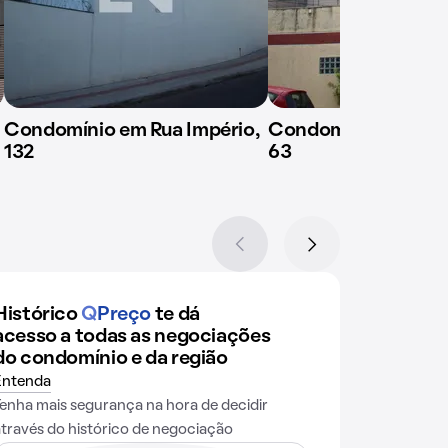
Condomínio em Rua Império,
Condomínio em Rua 
132
63
Histórico
Q
Preço
te dá
acesso a todas as negociações
do condomínio e da região
Entenda
Tenha mais segurança na hora de decidir
através do histórico de negociação