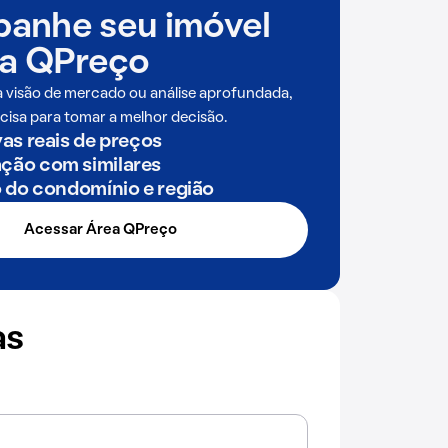
anhe seu imóvel
a QPreço
a visão de mercado ou análise aprofundada,
cisa para tomar a melhor decisão.
as reais de preços
ão com similares
o do condomínio e região
Acessar Área QPreço
as