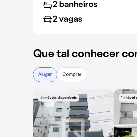
2 banheiros
2 vagas
Que tal conhecer co
Alugar
Comprar
5 imóveis disponíveis
1 imóvel 