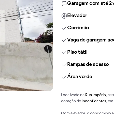
Garagem com até 2 
Elevador
Corrimão
Vaga de garagem ace
Piso tátil
Rampas de acesso
Área verde
Localizado na
Rua Império
, es
coração de
Inconfidentes
, em
Com elevador, o condomínio ac