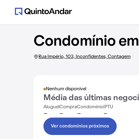
Condomínio em 
Rua Império, 103, Inconfidentes, Contagem
Nenhum disponível
Média das últimas negoc
Aluguel
Compra
Condomínio
IPTU
-
-
-
-
Ver condomínios próximos