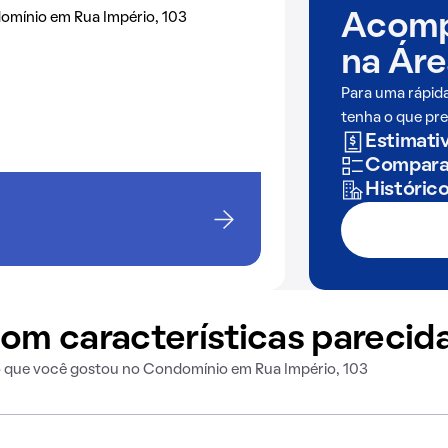
omínio em Rua Império, 103
Acomp
na
Áre
Para uma rápid
tenha o que pre
Estimativ
Comparaç
Históric
om características parecid
o que você gostou no Condomínio em Rua Império, 103