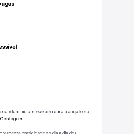
vagas
ssível
te condomínio oferece um retiro tranquilo no
Contagem
.
rescenta praticidade no dia a dia dos