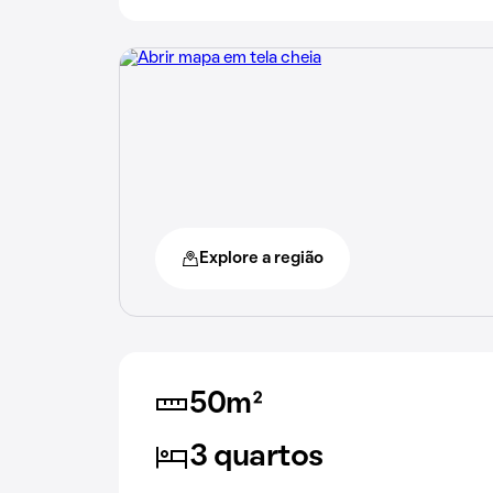
Explore a região
50m²
3 quartos