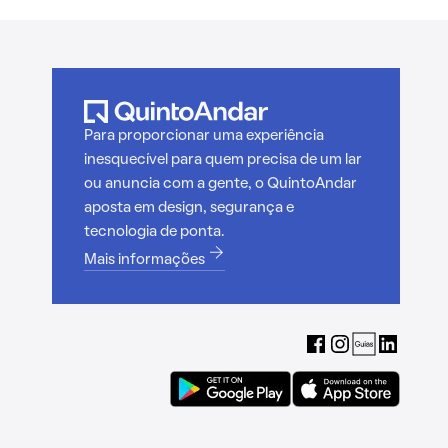
Para proporcionar uma experiência
inesquecível para quem precisa de um lar
ou anuncia com a gente, o QuintoAndar
aposta em design, segurança e
tecnologia de ponta.
Mais informações