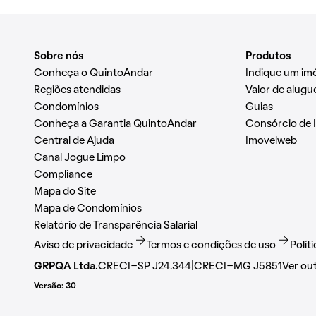
Sobre nós
Produtos
Conheça o QuintoAndar
Indique um im
Regiões atendidas
Valor de alugue
Condomínios
Guias
Conheça a Garantia QuintoAndar
Consórcio de 
Central de Ajuda
Imovelweb
Canal Jogue Limpo
Compliance
Mapa do Site
Mapa de Condomínios
Relatório de Transparência Salarial
Aviso de privacidade
Termos e condições de uso
Polít
|
GRPQA Ltda.
CRECI-SP J24.344
CRECI-MG J5851
Ver ou
Versão: 30