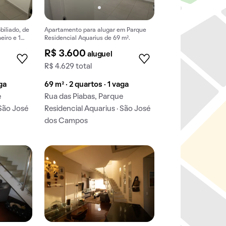
iliado, de
Apartamento para alugar em Parque
eiro e 1
Residencial Aquarius de 69 m².
e
R$ 3.600
aluguel
R$ 4.629 total
aga
69 m² · 2 quartos · 1 vaga
e
Rua das Piabas, Parque
 São José
Residencial Aquarius · São José
dos Campos