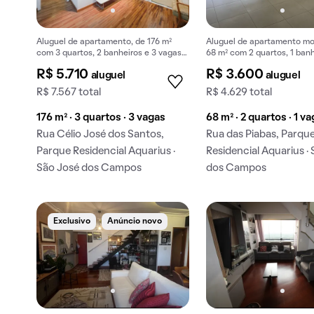
Aluguel de apartamento, de 176 m²
Aluguel de apartamento mob
com 3 quartos, 2 banheiros e 3 vagas
68 m² com 2 quartos, 1 banh
na garagem em Parque Residencial
vaga na garagem em Parqu
R$ 5.710
R$ 3.600
aluguel
aluguel
Aquarius.
Residencial Aquarius.
R$ 7.567 total
R$ 4.629 total
176 m² · 3 quartos · 3 vagas
68 m² · 2 quartos · 1 v
Rua Célio José dos Santos,
Rua das Piabas, Parqu
Parque Residencial Aquarius ·
Residencial Aquarius ·
São José dos Campos
dos Campos
Exclusivo
Anúncio novo