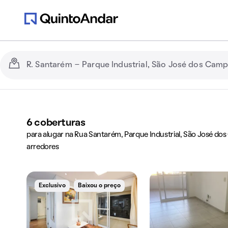
6
coberturas
para alugar na Rua Santarém, Parque Industrial, São José do
arredores
Exclusivo
Baixou o preço