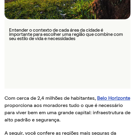
Previous
Next
Entender o contexto de cada área da cidade é
Saber as características do bairro antes de se mudar
Escolher um bairro seguro em Belo Horizonte faz toda a
importante para escolher uma região que combine com
torna a experiência de morar na cidade muito mais
diferença na rotina
seu estilo de vida e necessidades
tranquila
Com cerca de 2,4 milhões de habitantes,
Belo Horizonte
proporciona aos moradores tudo o que é necessário
para viver bem em uma grande capital: infraestrutura de
alto padrão e segurança.
A seguir, você confere as regiões mais seguras da