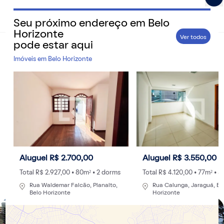
Seu próximo endereço em
Belo
QuintoAndar Guias - Inspiração e tudo o que você prec
Horizonte
Ver todos
pode estar aqui
Home
>
Cidades
Imóveis em
Belo Horizonte
13 bairros mais seguros de BH: veja onde
morar na capital mineira
Belo Horizonte é a 9ª capital mais segura do Brasil para
morar, o que torna a escolha do bairro ainda mais
estratégica para quem busca qualidade de vida. Saiba
mais a seguir!
Aluguel R$ 2.700,00
Aluguel R$ 3.550,00
Por
Redação
- 24/11/2022 às 12:19
Atualizado: 24/11/2025 às 22:20
Total R$ 2.927,00 • 80m² • 2 dorms
Total R$ 4.120,00 • 77m² • 
Rua Waldemar Falcão, Planalto,
Rua Calunga, Jaraguá, Be
Belo Horizonte
Horizonte