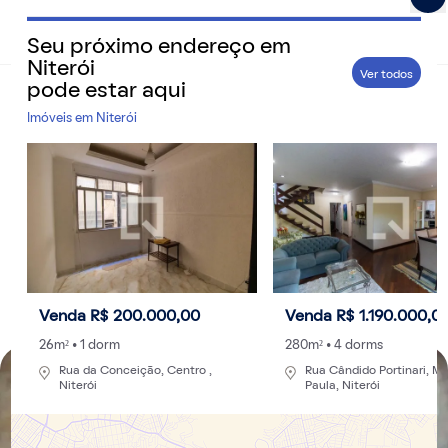
Seu próximo endereço em
QuintoAndar Guias - Inspiração e tudo o que você prec
Niterói
Ver todos
pode estar aqui
Home
>
Cidades
Imóveis em
Niterói
Saiba como obter 2ª via e trocar titularidade
de contas de consumo em Niterói
Entre na casa nova com tudo em dia e com luz, água e
gás funcionando normalmente
Por
Redação
- 05/07/2019 às 17:34
Atualizado: 25/09/2024 às 13:08
Venda R$ 200.000,00
Venda R$ 1.190.000,0
26m² • 1 dorm
280m² • 4 dorms
Rua da Conceição, Centro ,
Rua Cândido Portinari, Ma
Niterói
Paula, Niterói